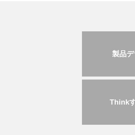
製品デ
Thin