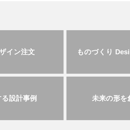
ザイン注文
ものづくり Desig
kする設計事例
未来の形を