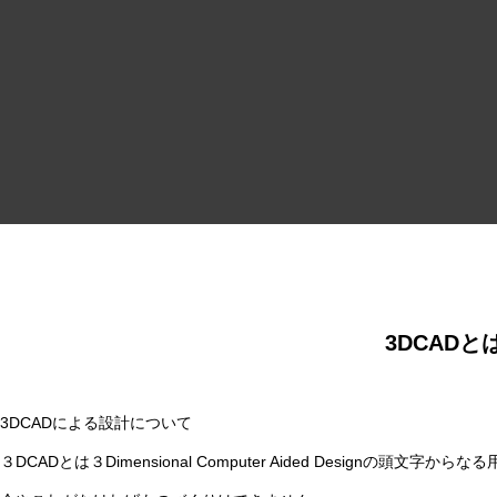
3CADとは
製造を考慮した設計
開発時間の短縮
3DCADと
3DCADによる設計について
３DCADとは３Dimensional Computer Aided Designの