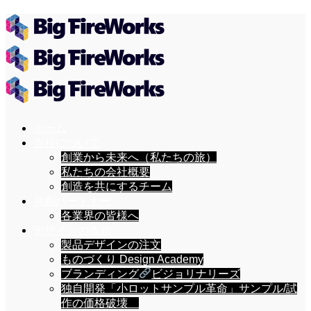
ホーム
当社について
創業から未来へ（私たちの旅）
私たちの会社概要
創造を共にするチーム
共創パートナー
各業界の皆様へ
デザインの依頼
製品デザインの注文
ものづくり Design Academy
ブランディング
ビジョリナリーズ
独自開発「小ロットサンプル革命」サンプル/試
作の価格破壊