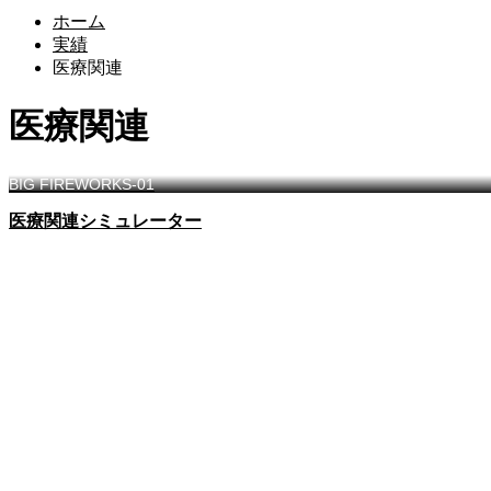
ホーム
実績
医療関連
医療関連
BIG FIREWORKS-01
医療関連シミュレーター
製品デザイン注文
ものづくり Design Academy
Thinkする設計事例
未来の形を創る使命