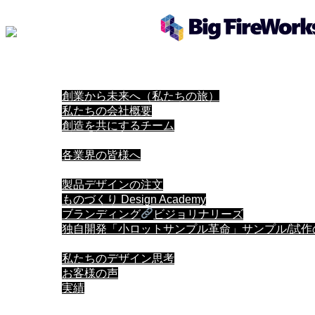
ホーム
当社について
創業から未来へ（私たちの旅）
私たちの会社概要
創造を共にするチーム
共創パートナー
各業界の皆様へ
デザインの依頼
製品デザインの注文
ものづくり Design Academy
ブランディング
ビジョリナリーズ
独自開発「小ロットサンプル革命」サンプル/試
私たちのデザイン
私たちのデザイン思考
お客様の声
実績
お問い合わせ